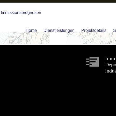
Home
Dienstleistungen
Projektdetails
S
Immi
Depo
indus