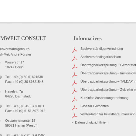
 UMWELT CONSULT
Informatives
Sachverständigenverodnung
chverständigenbüro
pl.-Met. André Förster
Sachverständingerichtlinien
Weserstr. 17
Übertragbarkeitsprüfung – Gefahrstof
10247 Berlin
Übertragbarkeitsprüfung – Immission
Tel.: +49 (0) 30 61621538
Übertragbarkeitsprüfung – TALDAP Inf
Fax: +49 (0) 30 61621543
Übertragbarkeitsprüfung – Zeitreihe 
Havelstr. 7a
64295 Darmstadt
Kurzinfos Ausbreitungsrechnung
Tel.: +49 (0) 6151 3071011
Glossar Gutachten
Fax: +49 (0) 6151 3071012
Wetterdaten für belastbare Immissio
Ostwennemarstr. 18
< Datenschutzrichtlinie >
59071 Hamm (Westf.)
Tel.: +49 (0) 2381 3041582