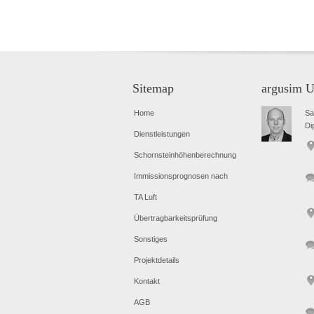
Sitemap
argusim
Home
Sa
Di
Dienstleistungen
Schornsteinhöhenberechnung
Immissionsprognosen nach
TA Luft
Übertragbarkeitsprüfung
Sonstiges
Projektdetails
Kontakt
AGB