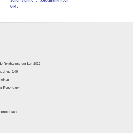
Schornsteinhöhenberechnung nach
GIRL
fe Reinhaltung der Luft 2012
sschutz 2/09
oblatt
mit Regendaten
nsprognosen