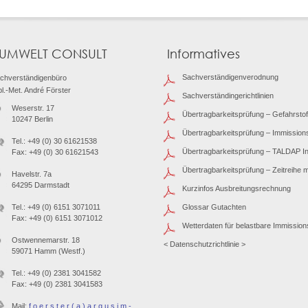
 UMWELT CONSULT
Informatives
Sachverständigenverodnung
chverständigenbüro
pl.-Met. André Förster
Sachverständingerichtlinien
Weserstr. 17
Übertragbarkeitsprüfung – Gefahrstof
10247 Berlin
Übertragbarkeitsprüfung – Immission
Tel.: +49 (0) 30 61621538
Übertragbarkeitsprüfung – TALDAP Inf
Fax: +49 (0) 30 61621543
Übertragbarkeitsprüfung – Zeitreihe 
Havelstr. 7a
64295 Darmstadt
Kurzinfos Ausbreitungsrechnung
Tel.: +49 (0) 6151 3071011
Glossar Gutachten
Fax: +49 (0) 6151 3071012
Wetterdaten für belastbare Immissio
Ostwennemarstr. 18
< Datenschutzrichtlinie >
59071 Hamm (Westf.)
Tel.: +49 (0) 2381 3041582
Fax: +49 (0) 2381 3041583
Mail:
f o e r s t e r ( a ) a r g u s i m -