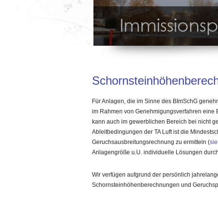
Immissions
Übertragba
Schornsteinhöhenberec
Für Anlagen, die im Sinne des BImSchG geneh
im Rahmen von Genehmigungsverfahren eine Be
kann auch im gewerblichen Bereich bei nicht
Ableitbedingungen der TA Luft ist die Mindests
Geruchsausbreitungsrechnung zu ermitteln (
si
Anlagengröße u.U. individuelle Lösungen durc
Wir verfügen aufgrund der persönlich jahrelan
Schornsteinhöhenberechnungen und Geruchspr