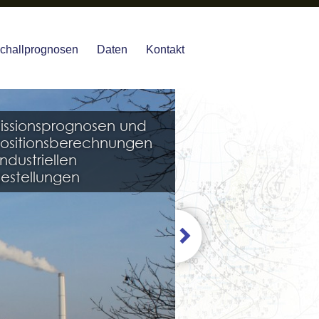
challprognosen
Daten
Kontakt
issionsprognosen und
tragbarkeitsprüfung
ositionsberechnungen
eorologischer Daten
industriellen
belastbare Prognosen
estellungen