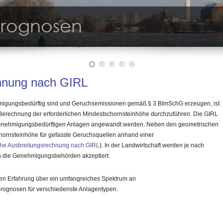
prognosen
rkeitsprüfung
hnung nach GIRL
migungsbedürftig sind und Geruchsemissionen gemäß § 3 BImSchG erzeugen, ist
rechnung der erforderlichen Mindestschornsteinhöhe durchzuführen. Die GIRL
 genehmigungsbedürftigen Anlagen angewandt werden. Neben den geometrischen
chornsteinhöhe für gefasste Geruchsquellen anhand einer
ehe Ausbreitungsrechnung nach GIRL
). In der Landwirtschaft werden je nach
h die Genehmigungsbehörden akzeptiert.
gen Erfahrung über ein umfangreiches Spektrum an
ognosen für verschiedenste Anlagentypen.