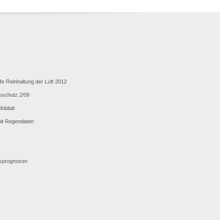
fe Reinhaltung der Luft 2012
sschutz 2/09
oblatt
mit Regendaten
nsprognosen